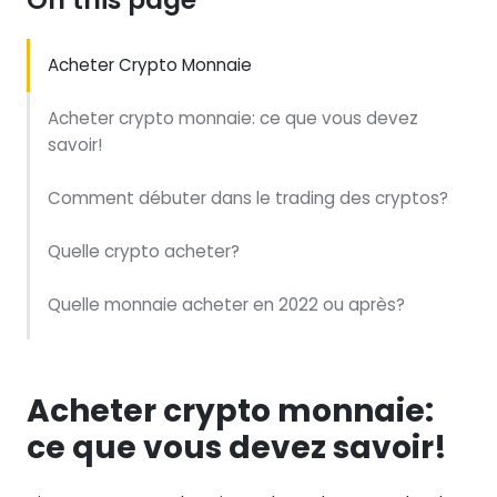
Acheter Crypto Monnaie
Acheter crypto monnaie: ce que vous devez
savoir!
Comment débuter dans le trading des cryptos?
Quelle crypto acheter?
Quelle monnaie acheter en 2022 ou après?
Utiliser le CFD pour votre trading
Acheter crypto monnaie:
Passer par un exchange pour vendre et acheter
ce que vous devez savoir!
Pourquoi vous orienter vers le trading des
crypto-monnaies?