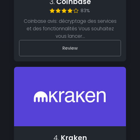
3.
Coinbase
83%
Coinbase avis: décryptage des services
et des fonctionnalités Vous souhaitez
vous lancer…
Review
4.
Kraken