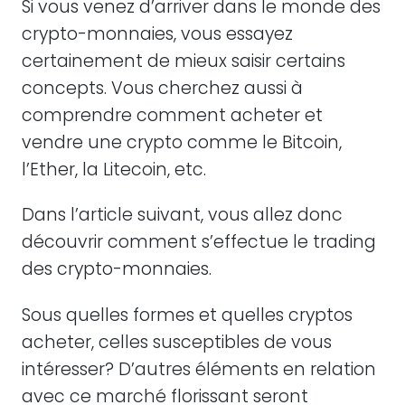
Si vous venez d’arriver dans le monde des
crypto-monnaies, vous essayez
Comment surveiller les fluctuations de votre
certainement de mieux saisir certains
monnaie?
concepts. Vous cherchez aussi à
Comment sécuriser sa monnaie dans la e-
comprendre comment acheter et
wallet?
vendre une crypto comme le Bitcoin,
l’Ether, la Litecoin, etc.
Quelles conditions pour réussir dans un projet de
crypto?
Dans l’article suivant, vous allez donc
découvrir comment s’effectue le trading
des crypto-monnaies.
Sous quelles formes et quelles cryptos
acheter, celles susceptibles de vous
intéresser? D’autres éléments en relation
avec ce marché florissant seront