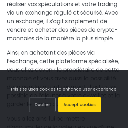
réaliser vos spéculations et votre trading
via un exchange régulé et sécurisé. Avec
un exchange, il s’agit simplement de
vendre et acheter des pièces de crypto-
monnaies de la manière la plus simple.
Ainsi, en achetant des pièces via
l’exchange, cette plateforme spécialisée,
vous allez devenir le propriétaire de cette
monnaie et vous avez aussi la possibilité
de la vendre à tout moment. Il est aussi
This site uses cookies to enhance user experience.
possible de l’ajouter à votre e-wallet et la
garder le temps qu’il faudra.
Decline
Accept cookies
Vous allez ainsi lui permettre
d’accumuler de la valeur en vue d’une